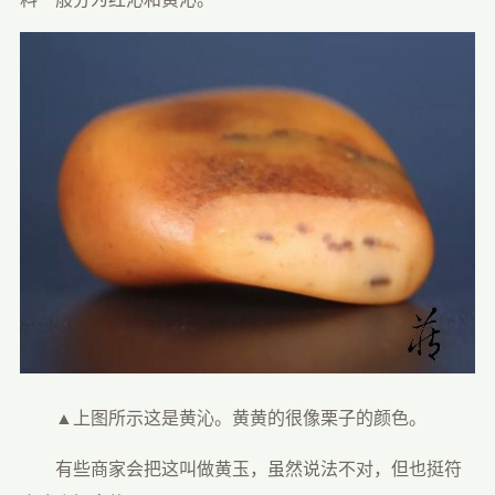
　　▲上图所示这是黄沁。黄黄的很像栗子的颜色。
　　有些商家会把这叫做黄玉，虽然说法不对，但也挺符