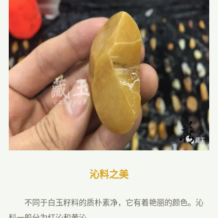
沁料之美
　　不同于白玉籽料的质朴素净，它有着艳丽的颜色。沁
料一般分为红沁和黄沁。